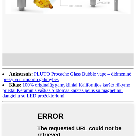
Ankstesnis:
PLUTO Procache Glass Bubble vape – didmeninė
prekyba ir importo galimybės
Kitas:
100% originalūs gamykliniai Kalifornijos karšto rūkymo
priedai Keraminis vaškas Šildomas karštas peilis su magnetiniu
dangteliu su LED prožektoriumi