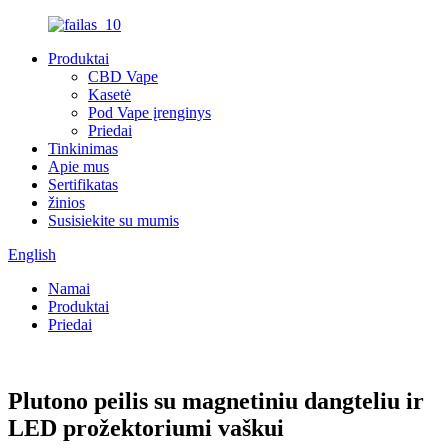
Produktai
CBD Vape
Kasetė
Pod Vape įrenginys
Priedai
Tinkinimas
Apie mus
Sertifikatas
žinios
Susisiekite su mumis
English
Namai
Produktai
Priedai
Plutono peilis su magnetiniu dangteliu ir
LED prožektoriumi vaškui