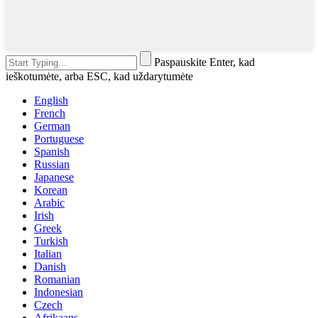
Paspauskite Enter, kad
ieškotumėte, arba ESC, kad uždarytumėte
English
French
German
Portuguese
Spanish
Russian
Japanese
Korean
Arabic
Irish
Greek
Turkish
Italian
Danish
Romanian
Indonesian
Czech
Afrikaans