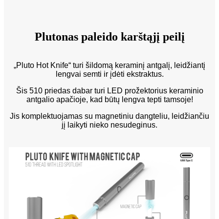
Plutonas paleido karštąjį peilį
„Pluto Hot Knife“ turi šildomą keraminį antgalį, leidžiantį
lengvai semti ir įdėti ekstraktus.
Šis 510 priedas dabar turi LED prožektorius keraminio
antgalio apačioje, kad būtų lengva tepti tamsoje!
Jis komplektuojamas su magnetiniu dangteliu, leidžiančiu
jį laikyti nieko nesudeginus.