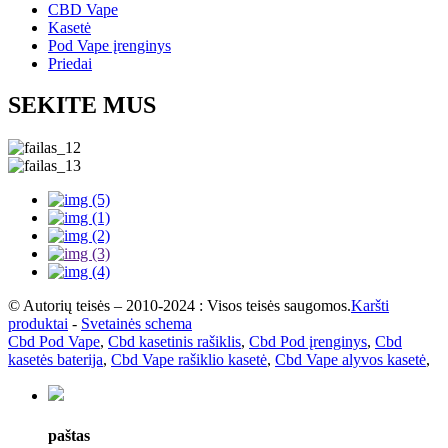
CBD Vape
Kasetė
Pod Vape įrenginys
Priedai
SEKITE MUS
© Autorių teisės – 2010-2024 : Visos teisės saugomos.
Karšti
produktai
-
Svetainės schema
Cbd Pod Vape
,
Cbd kasetinis rašiklis
,
Cbd Pod įrenginys
,
Cbd
kasetės baterija
,
Cbd Vape rašiklio kasetė
,
Cbd Vape alyvos kasetė
,
paštas