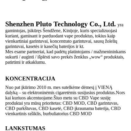
Shenzhen Pluto Technology Co., Ltd.
yra
gamintojas, įsikūręs Šendžene, Kinijoje, kuris specializuojasi
kuriant, gaminant ir parduodant vape produktus, tokius kaip
vienkartiniai garintuvai, koncentrato garintuvai, sausų žolelių
garintuvai, kasetės ir kasečių baterijos ir kt.
Mes esame partneriai, kad padėtų platintojams / mažmenininkams
sukurti / auginti / išplėsti savo prekės ženklus „wow“ produktais,
patirtimi ir atkaklumu.
KONCENTRACIJA
Nuo pat įkūrimo 2010 m. mes sutelkėme dėmesį į VIENĄ
dalyką – su elektroninėmis cigaretėmis susijusius produktus.Nors
kai kuriuos akcentuojame.Šiuo metu su CBD Vape susiję
produktai yra mūsų prioritetas: CBD MOD, CBD garintuvas,
CBD purkštuvas, CBD kasetė, CBD įkraunama baterija, CBD
vienkartinis rašiklis, burbuliatorius CBD MOD
LANKSTUMAS