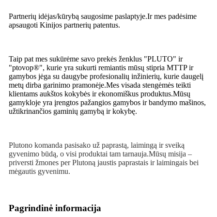
Partnerių idėjas/kūrybą saugosime paslaptyje.Ir mes padėsime
apsaugoti Kinijos partnerių patentus.
Taip pat mes sukūrėme savo prekės ženklus "PLUTO" ir
"ptovop®", kurie yra sukurti remiantis mūsų stipria MTTP ir
gamybos jėga su daugybe profesionalių inžinierių, kurie daugelį
metų dirba garinimo pramonėje.Mes visada stengėmės teikti
klientams aukštos kokybės ir ekonomiškus produktus.Mūsų
gamykloje yra įrengtos pažangios gamybos ir bandymo mašinos,
užtikrinančios gaminių gamybą ir kokybę.
Plutono komanda pasisako už paprastą, laimingą ir sveiką
gyvenimo būdą, o visi produktai tam tarnauja.Mūsų misija –
priversti žmones per Plutoną jaustis paprastais ir laimingais bei
mėgautis gyvenimu.
Pagrindinė informacija