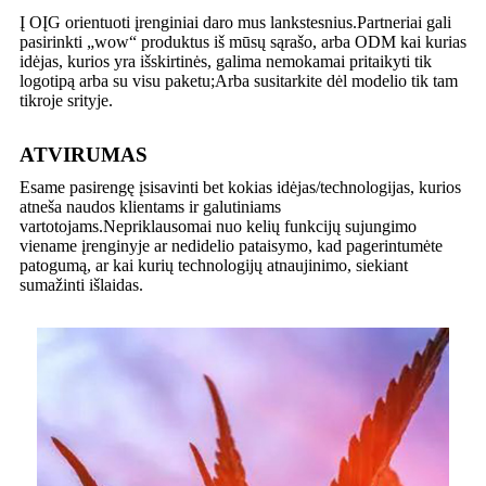
Į OĮG orientuoti įrenginiai daro mus lankstesnius.Partneriai gali
pasirinkti „wow“ produktus iš mūsų sąrašo, arba ODM kai kurias
idėjas, kurios yra išskirtinės, galima nemokamai pritaikyti tik
logotipą arba su visu paketu;Arba susitarkite dėl modelio tik tam
tikroje srityje.
ATVIRUMAS
Esame pasirengę įsisavinti bet kokias idėjas/technologijas, kurios
atneša naudos klientams ir galutiniams
vartotojams.Nepriklausomai nuo kelių funkcijų sujungimo
viename įrenginyje ar nedidelio pataisymo, kad pagerintumėte
patogumą, ar kai kurių technologijų atnaujinimo, siekiant
sumažinti išlaidas.