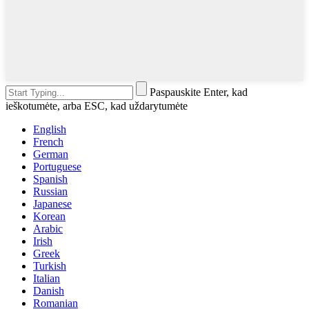
Paspauskite Enter, kad
ieškotumėte, arba ESC, kad uždarytumėte
English
French
German
Portuguese
Spanish
Russian
Japanese
Korean
Arabic
Irish
Greek
Turkish
Italian
Danish
Romanian