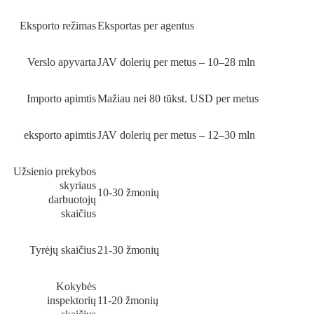
Eksporto režimas
Eksportas per agentus
Verslo apyvarta
JAV dolerių per metus – 10–28 mln
Importo apimtis
Mažiau nei 80 tūkst. USD per metus
eksporto apimtis
JAV dolerių per metus – 12–30 mln
Užsienio prekybos
skyriaus
10-30 žmonių
darbuotojų
skaičius
Tyrėjų skaičius
21-30 žmonių
Kokybės
inspektorių
11-20 žmonių