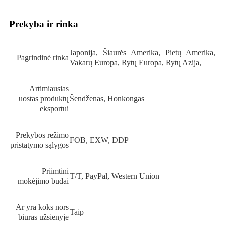
Prekyba ir rinka
Japonija, Šiaurės Amerika, Pietų Amerika,
Pagrindinė rinka
Vakarų Europa, Rytų Europa, Rytų Azija,
Artimiausias
uostas produktų
Šendženas, Honkongas
eksportui
Prekybos režimo
FOB, EXW, DDP
pristatymo sąlygos
Priimtini
T/T, PayPal, Western Union
mokėjimo būdai
Ar yra koks nors
Taip
biuras užsienyje