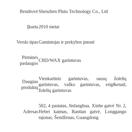
Bendrovė
Shenzhen Pluto Technology Co., Ltd
Įkurta
2010 metai
Verslo tipas
Gamintojas ir prekybos įmonė
Pirminės
CBD/WAX garintuvas
paslaugos
Vienkartinis garintuvas, sausų žolelių
Daugiau
garintuvas, vaško garintuvas, erig&enail,
produktų
žolelių garintuvas
502, 4 pastatas, Jinfanghua, Xinhe gatvė Nr. 2,
Adresas
Hebei kaimas, Bantian gatvė, Longgango
rajonas, Šendženas, Guangdong