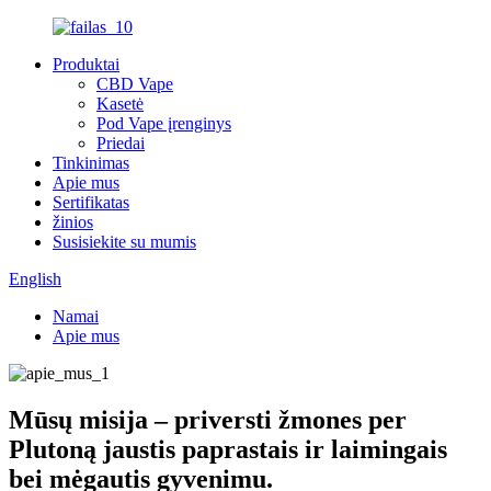
Produktai
CBD Vape
Kasetė
Pod Vape įrenginys
Priedai
Tinkinimas
Apie mus
Sertifikatas
žinios
Susisiekite su mumis
English
Namai
Apie mus
Mūsų misija – priversti žmones per
Plutoną jaustis paprastais ir laimingais
bei mėgautis gyvenimu.