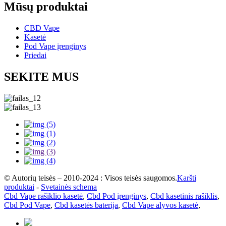
Mūsų produktai
CBD Vape
Kasetė
Pod Vape įrenginys
Priedai
SEKITE MUS
© Autorių teisės – 2010-2024 : Visos teisės saugomos.
Karšti
produktai
-
Svetainės schema
Cbd Vape rašiklio kasetė
,
Cbd Pod įrenginys
,
Cbd kasetinis rašiklis
,
Cbd Pod Vape
,
Cbd kasetės baterija
,
Cbd Vape alyvos kasetė
,