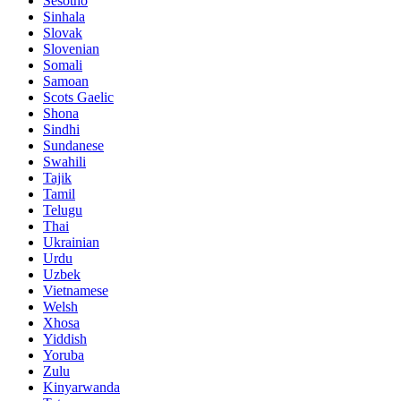
Sesotho
Sinhala
Slovak
Slovenian
Somali
Samoan
Scots Gaelic
Shona
Sindhi
Sundanese
Swahili
Tajik
Tamil
Telugu
Thai
Ukrainian
Urdu
Uzbek
Vietnamese
Welsh
Xhosa
Yiddish
Yoruba
Zulu
Kinyarwanda