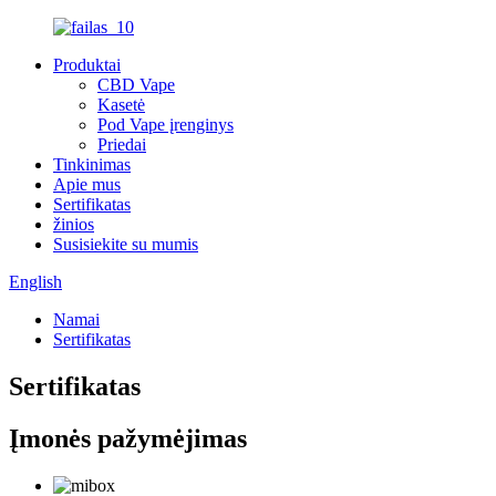
Produktai
CBD Vape
Kasetė
Pod Vape įrenginys
Priedai
Tinkinimas
Apie mus
Sertifikatas
žinios
Susisiekite su mumis
English
Namai
Sertifikatas
Sertifikatas
Įmonės pažymėjimas