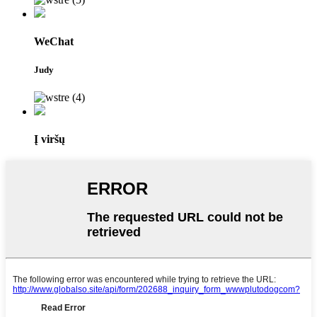
WeChat
Judy
Į viršų