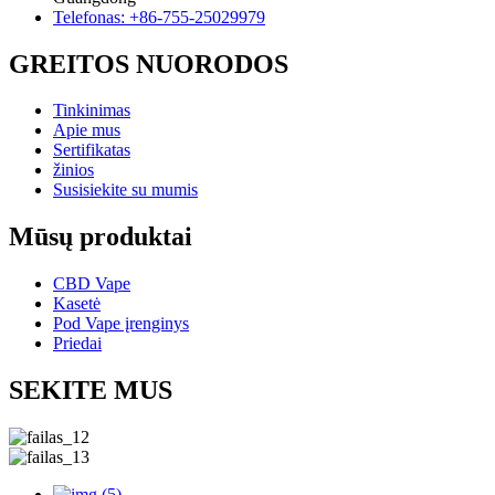
Telefonas: +86-755-25029979
GREITOS NUORODOS
Tinkinimas
Apie mus
Sertifikatas
žinios
Susisiekite su mumis
Mūsų produktai
CBD Vape
Kasetė
Pod Vape įrenginys
Priedai
SEKITE MUS