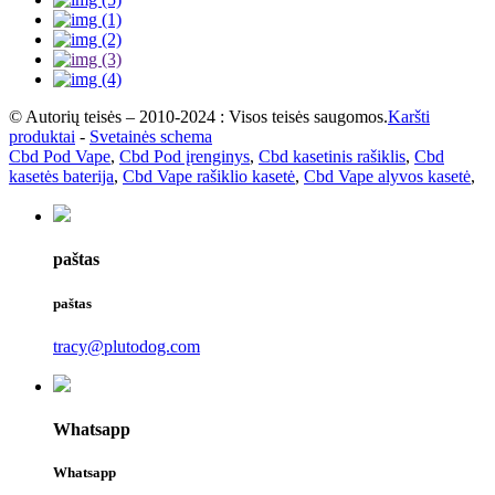
© Autorių teisės – 2010-2024 : Visos teisės saugomos.
Karšti
produktai
-
Svetainės schema
Cbd Pod Vape
,
Cbd Pod įrenginys
,
Cbd kasetinis rašiklis
,
Cbd
kasetės baterija
,
Cbd Vape rašiklio kasetė
,
Cbd Vape alyvos kasetė
,
paštas
paštas
tracy@plutodog.com
Whatsapp
Whatsapp